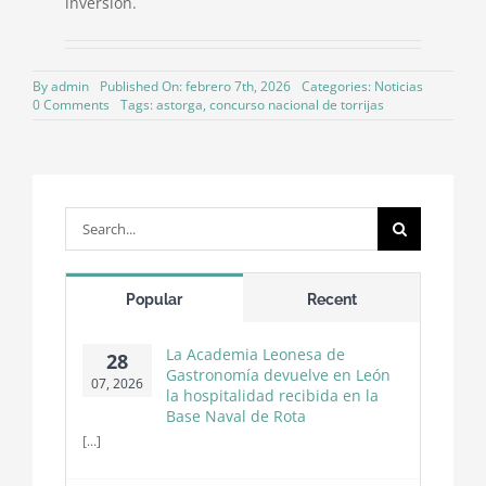
inversión.
By
admin
Published On: febrero 7th, 2026
Categories:
Noticias
on
0 Comments
Tags:
astorga
,
concurso nacional de torrijas
Y
la
“torrija”…
se
fue
a
Search
Valladolid
for:
Popular
Recent
La Academia Leonesa de
28
Gastronomía devuelve en León
07, 2026
la hospitalidad recibida en la
Base Naval de Rota
[...]