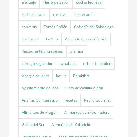
antruejo
Tierra de Sabor
cocina leonesa
redes sociales
carnaval
ferran adrià
convenio
Tomás Cañón
Cofradía del Sabadiego
Los Izanes
La 9 TV
Alejandro Luna Beberide
Restaurante Entrepeñas
premios
consejo regulador
caixabank
el bulli fundation
vinagre de jerez
botillo
Bembibre
ayuntamiento de león
junta de castilla y león
Análisis Comparativo
recetas
Reyno Gourmet
Alimentos de Aragón
Alimentos de Extremadura
Gusto del Sur
Alimentos de Valladolid
Jiménez de Jamuz
concurso nacional de torrijas