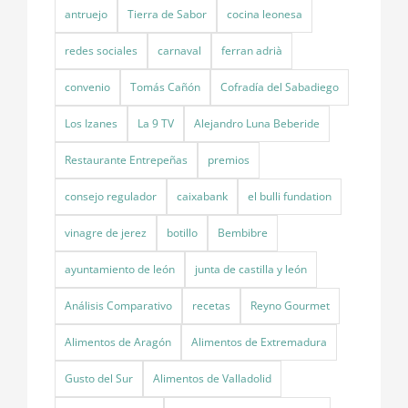
antruejo
Tierra de Sabor
cocina leonesa
redes sociales
carnaval
ferran adrià
convenio
Tomás Cañón
Cofradía del Sabadiego
Los Izanes
La 9 TV
Alejandro Luna Beberide
Restaurante Entrepeñas
premios
consejo regulador
caixabank
el bulli fundation
vinagre de jerez
botillo
Bembibre
ayuntamiento de león
junta de castilla y león
Análisis Comparativo
recetas
Reyno Gourmet
Alimentos de Aragón
Alimentos de Extremadura
Gusto del Sur
Alimentos de Valladolid