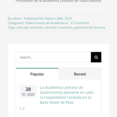
Presidente de la Academia Leonesa de Gastronomía
By
admin
Published On: febrero 28th, 2025
on
Categories:
Publicaciones de Académicos
0 Comments
Gastronomía
Tags:
antruejo
,
antruido
,
carnaval
,
cuaresma
,
gastronomía leonesa
Leonesa
en
Carnaval
Search
for:
Popular
Recent
La Academia Leonesa de
28
Gastronomía devuelve en León
07, 2026
la hospitalidad recibida en la
Base Naval de Rota
[...]