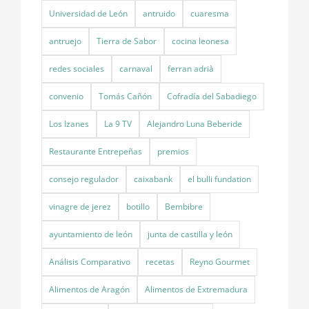
Universidad de León
antruido
cuaresma
antruejo
Tierra de Sabor
cocina leonesa
redes sociales
carnaval
ferran adrià
convenio
Tomás Cañón
Cofradía del Sabadiego
Los Izanes
La 9 TV
Alejandro Luna Beberide
Restaurante Entrepeñas
premios
consejo regulador
caixabank
el bulli fundation
vinagre de jerez
botillo
Bembibre
ayuntamiento de león
junta de castilla y león
Análisis Comparativo
recetas
Reyno Gourmet
Alimentos de Aragón
Alimentos de Extremadura