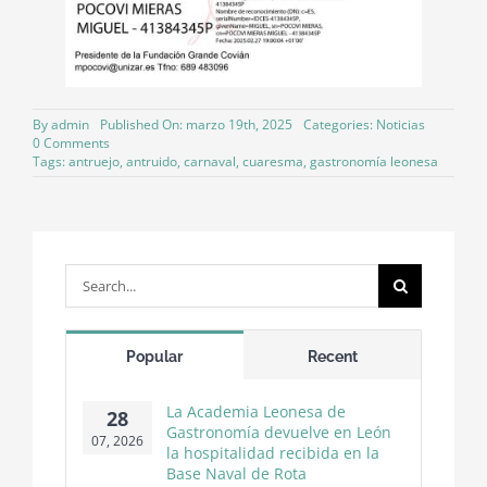
By
admin
Published On: marzo 19th, 2025
Categories:
Noticias
on
0 Comments
La
Tags:
antruejo
,
antruido
,
carnaval
,
cuaresma
,
gastronomía leonesa
Fundación
Grande
Covián
otorga
distinciones
a
Search
la
for:
Academia
Leonesa
de
Popular
Recent
Gastronomía
y
al
La Academia Leonesa de
28
ámbito
Gastronomía devuelve en León
de
07, 2026
la hospitalidad recibida en la
la
Base Naval de Rota
salud