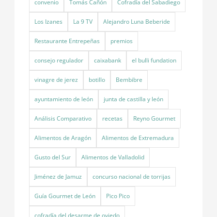
convenio
Tomás Cañón
Cofradía del Sabadiego
Los Izanes
La 9 TV
Alejandro Luna Beberide
Restaurante Entrepeñas
premios
consejo regulador
caixabank
el bulli fundation
vinagre de jerez
botillo
Bembibre
ayuntamiento de león
junta de castilla y león
Análisis Comparativo
recetas
Reyno Gourmet
Alimentos de Aragón
Alimentos de Extremadura
Gusto del Sur
Alimentos de Valladolid
Jiménez de Jamuz
concurso nacional de torrijas
Guía Gourmet de León
Pico Pico
cofradía del desarme de oviedo