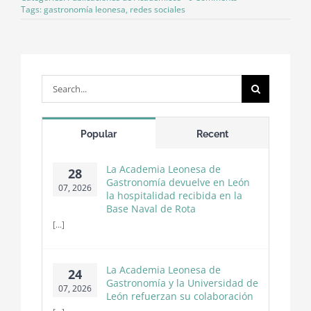
Las
Tags:
gastronomía leonesa
,
redes sociales
Redes
Sociales
de
la
Academia
Leonesa
Search
de
for:
Gastronomía
Popular
Recent
La Academia Leonesa de
28
Gastronomía devuelve en León
07, 2026
la hospitalidad recibida en la
Base Naval de Rota
[...]
La Academia Leonesa de
24
Gastronomía y la Universidad de
07, 2026
León refuerzan su colaboración