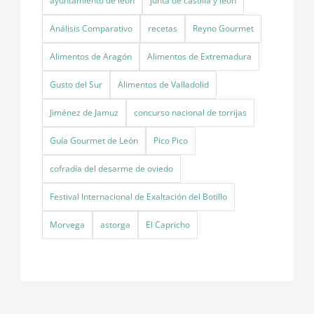
ayuntamiento de león
junta de castilla y león
Análisis Comparativo
recetas
Reyno Gourmet
Alimentos de Aragón
Alimentos de Extremadura
Gusto del Sur
Alimentos de Valladolid
Jiménez de Jamuz
concurso nacional de torrijas
Guía Gourmet de León
Pico Pico
cofradía del desarme de oviedo
Festival Internacional de Exaltación del Botillo
Morvega
astorga
El Capricho