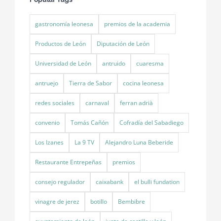
gastronomía leonesa
premios de la academia
Productos de León
Diputación de León
Universidad de León
antruido
cuaresma
antruejo
Tierra de Sabor
cocina leonesa
redes sociales
carnaval
ferran adrià
convenio
Tomás Cañón
Cofradía del Sabadiego
Los Izanes
La 9 TV
Alejandro Luna Beberide
Restaurante Entrepeñas
premios
consejo regulador
caixabank
el bulli fundation
vinagre de jerez
botillo
Bembibre