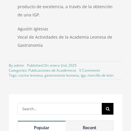
producto de excelencia, a través de la obtención
de una IGP.
Agustín Iglesias
Vocal de Actividades de la Academia Leonesa de
Gastronomía
By
admin
Published On: enero 2nd, 2025
on
Categories:
Publicaciones de Académicos
0 Comments
La
Tags:
cocina leonesa
,
gastronomía leonesa
,
igp
,
morcilla de león
necesidad
de
una
Identificación
Geográfica
Protegida
Search
(IGP)
for:
para
la
Morcilla
Popular
Recent
de