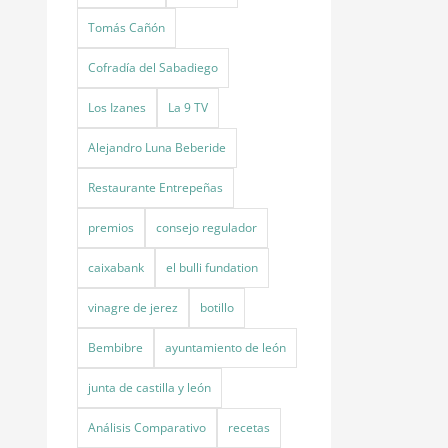
Tomás Cañón
Cofradía del Sabadiego
Los Izanes
La 9 TV
Alejandro Luna Beberide
Restaurante Entrepeñas
premios
consejo regulador
caixabank
el bulli fundation
vinagre de jerez
botillo
Bembibre
ayuntamiento de león
junta de castilla y león
Análisis Comparativo
recetas