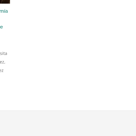
mía
re
sita
ez,
ez